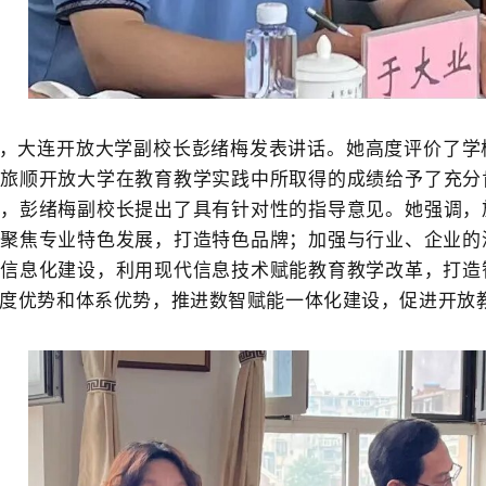
，大连开放大学副校长
彭绪梅
发表讲话。
她
高度评价了学
对旅顺开放大学在教育教学实践中所取得的成绩给予
了
充分
向，
彭绪梅副校长
提出了具有针对性的指导意见。
她
强调，
，聚焦专业特色发展
，打造特色品牌；
加强与行业、企业的
进信息化建设，利用现代信息技术赋能教育教学改革，打造
度优势和体系优势，推进数智赋能一体化建设，促进开放