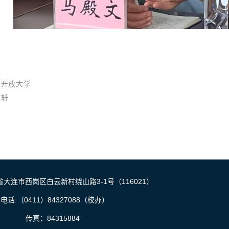
顺开放大学
日轩
大连市西岗区白云新村绕山路3-1号（116021）
电话:（0411）84327088（校办）
传真：84315884