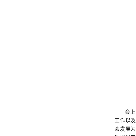
会上
工作以
会发展