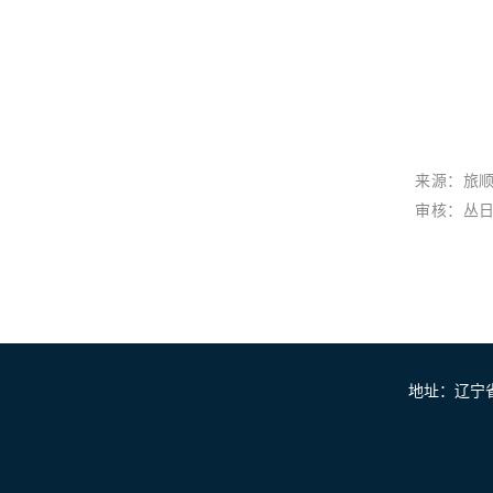
来源：旅
审核：丛
地址：辽宁省