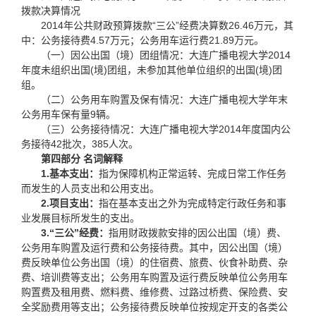
拨款决算情况
2014年公共财政预算拨款“三公”经费决算数26.46万元，其
中：公务接待费4.57万元；公务用车运行费21.89万元。
（一）因公出国（境）团组情况：大连广播电视大学2014
年度未组织出国(境)团组，未参加其他单位组织的出国(境)团
组。
（二）公务用车购置及保有情况：大连广播电视大学年末
公务用车保有量9辆。
（三）公务接待情况：大连广播电视大学2014年度国内公
务接待42批次，385人次。
第四部分 名词解释
1.
基本支出：
指为保障机构正常运转、完成日常工作任务
而发生的人员支出和公用支出。
2.
项目支出：
指在基本支出之外为完成特定行政任务和事
业发展目标所发生的支出。
3.
“三公”经费：
指用财政拨款安排的因公出国（境）费、
公务用车购置及运行费和公务接待费。其中，因公出国（境）
费反映单位公务出国（境）的住宿费、旅费、伙食补助费、杂
费、培训费等支出；公务用车购置及运行费反映单位公务用车
购置费及租用费、燃料费、维修费、过路过桥费、保险费、安
全奖励费用等支出；公务接待费反映单位按规定开支的各类公