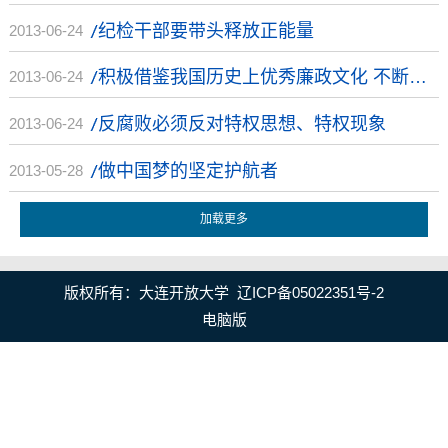
纪检干部要带头释放正能量
2013-06-24
积极借鉴我国历史上优秀廉政文化 不断提高拒腐防变和抵御风险能力
2013-06-24
反腐败必须反对特权思想、特权现象
2013-06-24
做中国梦的坚定护航者
2013-05-28
加载更多
版权所有：大连开放大学
辽ICP备05022351号-2
电脑版